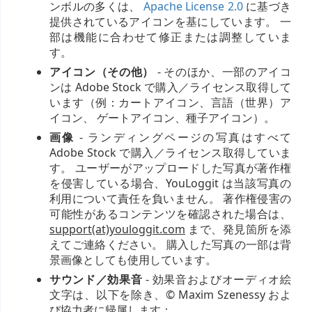
ンボルの多くは、
Apache License 2.0
に基づき
提供されているアイコンを基にしています。 一
部は機能に合わせて修正または調整していま
す。
アイコン（その他）
- そのほか、一部のアイコ
ンは Adobe Stock で購入／ライセンス取得して
います（例：カートアイコン、言語（世界）ア
イコン、 ゲートアイコン、種子アイコン）。
画像
- ランディングページの写真はすべて
Adobe Stock で購入／ライセンス取得していま
す。 ユーザーがアップロードした写真が著作権
を侵害している場合、YouLoggit は当該写真の
利用について責任を負いません。 著作権侵害の
可能性があるコンテンツを確認された場合は、
support(at)youloggit.com
まで、発見箇所を添
えてご連絡ください。 購入した写真の一部は背
景画像としても使用しています。
サウンド／効果音
- 効果音およびオーディオ絵
文字は、以下を除き、© Maxim Szenessy およ
び協力者に帰属します：